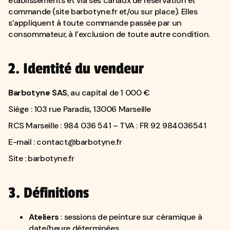
établissements et via ses canaux de réservation et
commande (site
barbotyne.fr
et/ou sur place). Elles
s’appliquent à toute commande passée par un
consommateur, à l’exclusion de toute autre condition.
2. Identité du vendeur
Barbotyne SAS
, au capital de 1 000 €
Siège : 103 rue Paradis, 13006 Marseille
RCS Marseille : 984 036 541 – TVA : FR 92 984036541
E-mail :
contact@barbotyne.fr
Site :
barbotyne.fr
3. Définitions
Ateliers
: sessions de peinture sur céramique à
date/heure déterminées.