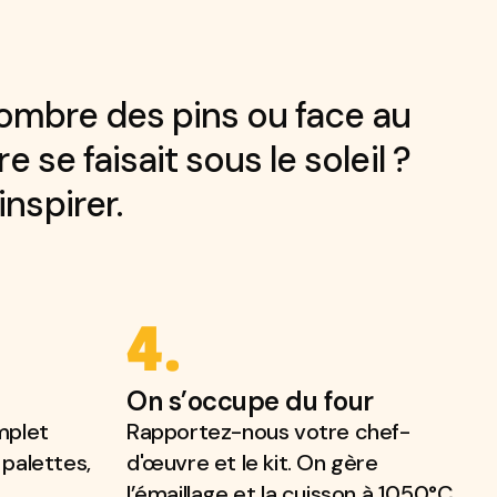
l’ombre des pins ou face au
 se faisait sous le soleil ?
nspirer.
4.
On s’occupe du four
mplet
Rapportez-nous votre chef-
 palettes,
d'œuvre et le kit. On gère
l’émaillage et la cuisson à 1050°C.