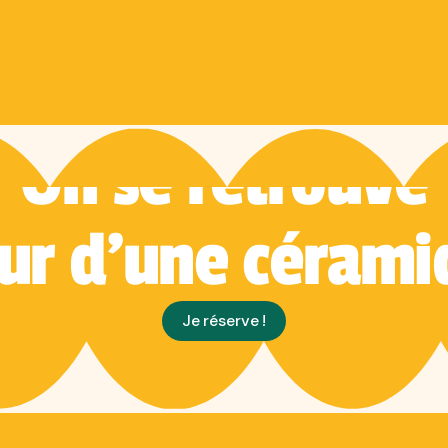
RÉSERVEZ VOTRE MOMENT CRÉATIF À MARSEILLE OU AIX.
On se retrouve
ur d'une cérami
Je réserve !