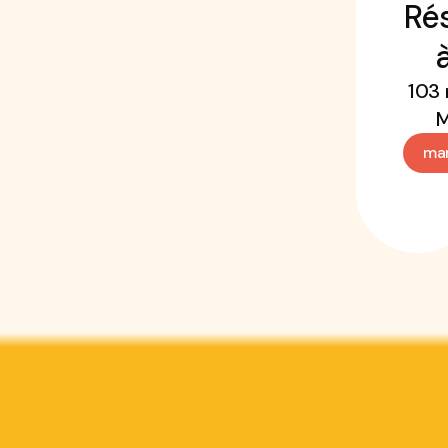
Rés
103 
M
mar