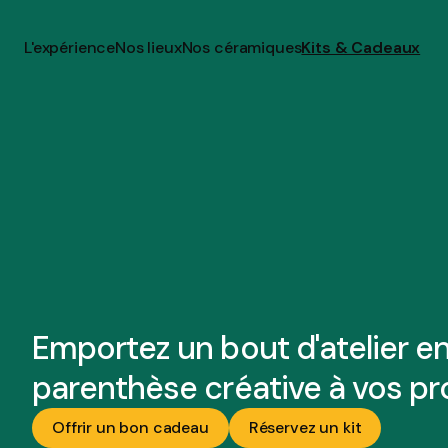
L'expérience
Nos lieux
Nos céramiques
Kits & Cadeaux
BARBOTYNE S'
Emportez un bout d'atelier en
parenthèse créative à vos pr
Offrir un bon cadeau
Réservez un kit