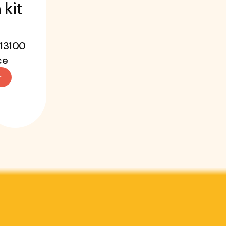
 kit
 13100
ce
r