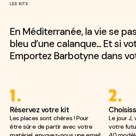
LES KITS
En Méditerranée, la vie se pa
bleu d’une calanque... Et si vo
Barbotyne en bal
Emportez Barbotyne dans votre
1.
2.
Réservez votre kit
Choisiss
Les places sont chères ! Pour
Le jour J,
être sûr·e de partir avec votre
votre fut
matériel, envoyez-nous une email
40 modèles