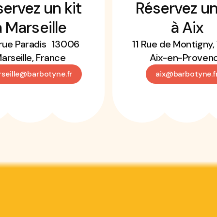
ervez un kit
Réservez un
à Marseille
à Aix
rue Paradis 13006
11 Rue de Montigny,
arseille, France
Aix-en-Proven
seille@barbotyne.fr
aix@barbotyne.f