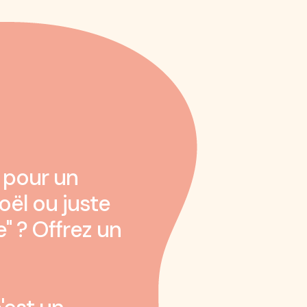
 pour un
oël ou juste
a
magie
e" ? Offrez un