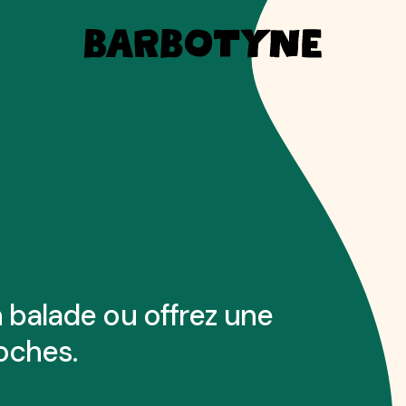
INVITE
 balade ou offrez une
oches.