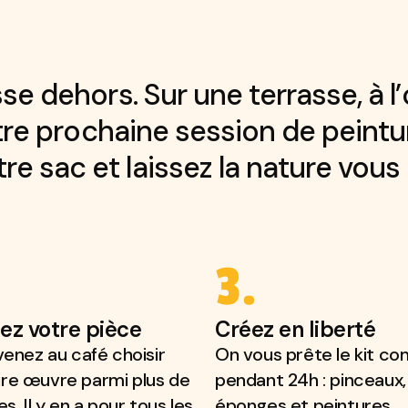
sse dehors. Sur une terrasse, à 
tre prochaine session de peinture
ade
 sac et laissez la nature vous i
3.
ez votre pièce
Créez en liberté
 venez au café choisir
On vous prête le kit co
ure œuvre parmi plus de
pendant 24h : pinceaux,
. Il y en a pour tous les
éponges et peintures